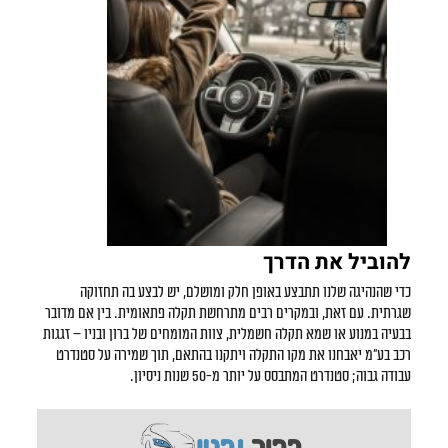
להוביל את הדרך
כדי שהנהיגה שלנו תתבצע באופן חלק ומושלם, יש לבצע בה תחזוקה
שגרתית. עם זאת, ובמקרים רבים מתרחשת תקלה פתאומית. בין אם מדובר
בבעיה במנוע או שמא תקלה חשמלית, צוות המומחים של ברון ובניו – זגגות
רכב בע"מ יאבחנו את מקו התקלה ויתקנו בהתאם, תוך שמירה על סטנדרט
עבודה גבוה; סטנדרט המתבסס על יותר מ-50 שנות ניסיון.