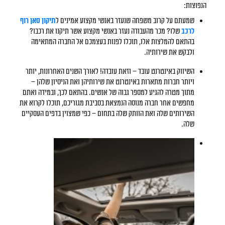
הנפוצות:
שמעתם על קרוב משפחה שנעזר באנשי מקצוע אמינים ל
תיקון סאן רוף
לרכב
שלו? מכר מהעבודה נעזר באנשי מקצוע אשר תיקנו את רכבו?
בהתאם להמלצות אלו, תוכלו לפנות בעצמכם אל החברה המתאימה
ולבקש את שירותיה.
השיווק באינטרנט עובד – וזאת עובדה! לאורך השנים האחרונות, יותר
ויותר חברות מתארות באינטרנט את שירותיהן ואת הניסיון שלהן –
מתוך מטרה להגיע למספר גבוה של אנשים. בהתאם לכך, ובמידה ואתם
מחפשים אחר חברה מנוסה הנמצאת בסביבת מגוריכם, תוכלו לקרוא את
השירותים שלה ואת הוותק שלה בתחום – כפי שמצוין בדפים העסקיים
שלה.