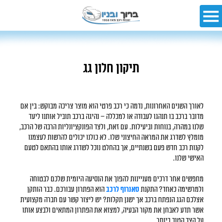
תיקון חלון גג
לאורך השנים האחרונות, נדמה כי רכב פרטי הוא מוצר צריכה מבוקש: בין אם
מדובר ברכב בו תנהגו לעבודה או למכללה – נהיגה ברכב תוביל אותנו ליעד
שלנו במהרה, בנוחות וביעילות. עם זאת, ולצד הפונקציונליות הרבה של הרכב,
מומלץ לשדרג את המראה החיצוני שלו. לא כולנו יכולים להרשות לעצמנו
לקנות רכב חדש פעם בשנתיים, אך בהחלט נוכל לשדרג אותו בהתאם לטעם
האישי שלנו.
מחפשים אחר דרכים מעניינות להפוך את הנסיעה היומית שלכם לבטוחה
ולמרשימה כאחד? התקנת
סאנרוף לרכב
הוא הפתרון עבורכם. כבר הותקן
אצלכם הגג הנפתח ברכב אך ישנן תקלות? יש ליצור קשר עם חברה מקצועית
אשר תדע לאבחן את מקור הבעיה, למצוא את הפתרון המתאים ולבצע אותו
על הצד הטוב ביותר.